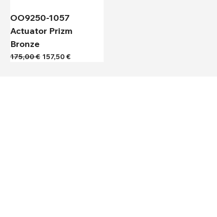
OO9250-1057
Actuator Prizm
Bronze
Κανονική τιμή
Τιμή Έκπτωσης
175,00 €
157,50 €