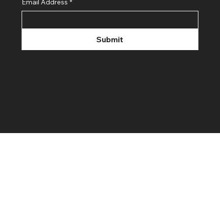
Email Address
*
Submit
© Created by Metaxarakis.