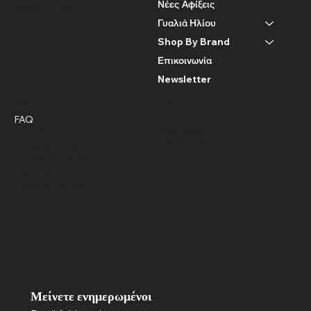
Νέες Αφίξεις
Κρήτη 72100
Γυαλιά Ηλίου
Shop By Brand
Επικοινωνία
Newsletter
Policies
Social
FAQ
Facebook
Terms & Conditions
Instagram
Privacy Policy
Shipping Policy
Refund Policy
Cookie Policy
Μείνετε ενημερωμένοι