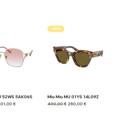
-30%
ήγορη προβολή
Γρήγορη προβολή
MU 52WS 5AK06S
Miu Miu MU 01YS 14L09Z
ιμή
Τιμή Έκπτωσης
Κανονική τιμή
Τιμή Έκπτωσης
301,00 €
400,00 €
280,00 €
-30%
-30%