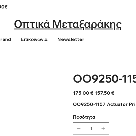
50€
Οπτικά Μεταξαράκης
Brand
Επικοινωνία
Newsletter
OO9250-115
Αρχική
Τιμή
175,00 €
157,50 €
τιμή
έκπτωσης
OO9250-1157 Actuator Pr
Ποσότητα