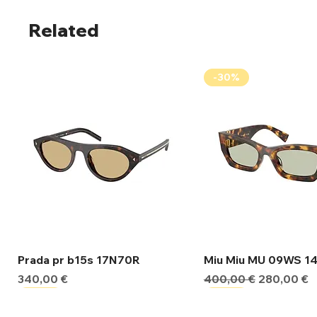
Related
-30%
Γρήγορη προβολή
Γρήγορη προβ
Prada pr b15s 17N70R
Miu Miu MU 09WS 1
Τιμή
Κανονική τιμή
Τιμή Έκπτ
340,00 €
400,00 €
280,00 €
-30%
-30%
-30%
-30%
-30%