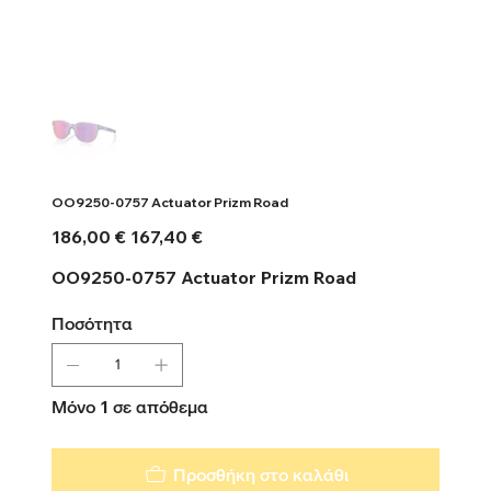
OO9250-0757 Actuator Prizm Road
Αρχική
Τιμή
186,00 €
167,40 €
τιμή
έκπτωσης
OO9250-0757 Actuator Prizm Road
Ποσότητα
Μόνο 1 σε απόθεμα
Προσθήκη στο καλάθι