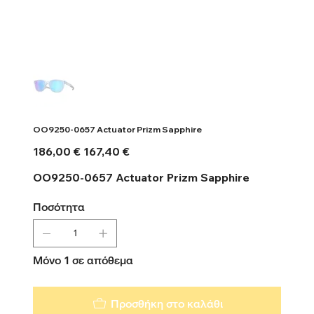
OO9250-0657 Actuator Prizm Sapphire
Αρχική
Τιμή
186,00 €
167,40 €
τιμή
έκπτωσης
OO9250-0657 Actuator Prizm Sapphire
Ποσότητα
Μόνο 1 σε απόθεμα
Προσθήκη στο καλάθι