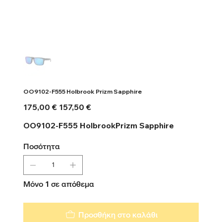
OO9102-F555 Holbrook Prizm Sapphire
Αρχική
Τιμή
175,00 €
157,50 €
τιμή
έκπτωσης
OO9102-F555 HolbrookPrizm Sapphire
Ποσότητα
Μόνο 1 σε απόθεμα
Προσθήκη στο καλάθι