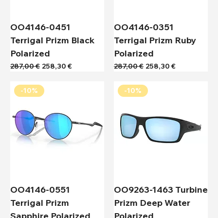
OO4146-0451
OO4146-0351
Terrigal Prizm Black
Terrigal Prizm Ruby
Polarized
Polarized
Κανονική τιμή
Τιμή Έκπτωσης
Κανονική τιμή
Τιμή Έκπτωσης
287,00 €
258,30 €
287,00 €
258,30 €
-10%
-10%
OO4146-0551
OO9263-1463 Turbine
Terrigal Prizm
Prizm Deep Water
Sapphire Polarized
Polarized