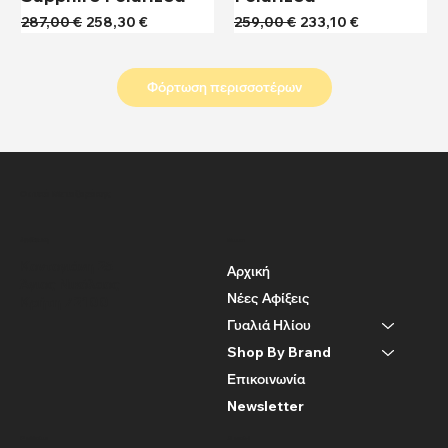
Κανονική τιμή
Τιμή Έκπτωσης
Κανονική τιμή
Τιμή Έκπτωσης
287,00 €
258,30 €
259,00 €
233,10 €
Φόρτωση περισσοτέρων
Οπτικά Μεταξαράκης
Διεύθυνση
Menu
Κοντογιάνη 25
Αρχική
Άγιος Νικόλαος
Νέες Αφίξεις
Κρήτη 72100
Γυαλιά Ηλίου
Shop By Brand
Επικοινωνία
Newsletter
Policies
Social