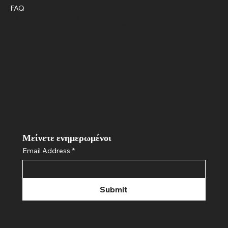
FAQ
Facebook
Terms & Conditions
Instagram
Privacy Policy
Shipping Policy
Refund Policy
Cookie Policy
Μείνετε ενημερωμένοι
Email Address
*
Submit