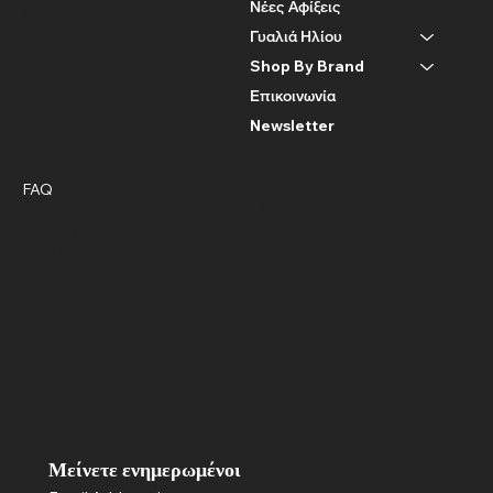
Νέες Αφίξεις
Κρήτη 72100
Γυαλιά Ηλίου
Shop By Brand
Επικοινωνία
Newsletter
Policies
Social
FAQ
Facebook
Terms & Conditions
Instagram
Privacy Policy
Shipping Policy
Refund Policy
Cookie Policy
Μείνετε ενημερωμένοι