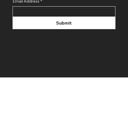
Email Address
*
Submit
© Created by Metaxarakis.