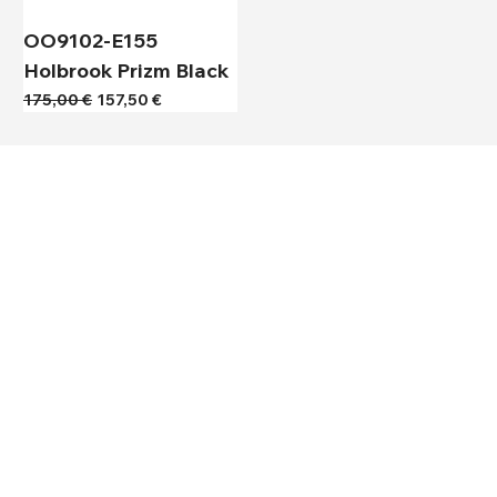
OO9102-E155
Holbrook Prizm Black
Κανονική τιμή
Τιμή Έκπτωσης
175,00 €
157,50 €