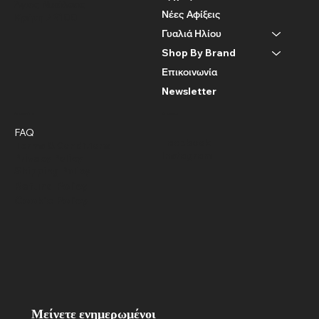
Άγιος Νικόλαος
Νέες Αφίξεις
Κρήτη 72100
Γυαλιά Ηλίου
Shop By Brand
Επικοινωνία
Newsletter
Policies
Social
FAQ
Facebook
Terms & Conditions
Instagram
Privacy Policy
Shipping Policy
Refund Policy
Cookie Policy
Μείνετε ενημερωμένοι