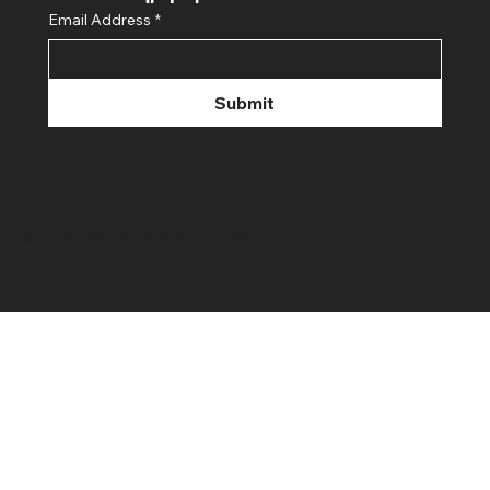
Email Address
*
Submit
© Created by Metaxarakis.