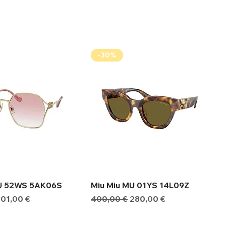
-30%
ήγορη προβολή
Γρήγορη προβολή
MU 52WS 5AK06S
Miu Miu MU 01YS 14L09Z
ιμή
Τιμή Έκπτωσης
Κανονική τιμή
Τιμή Έκπτωσης
301,00 €
400,00 €
280,00 €
-30%
-30%