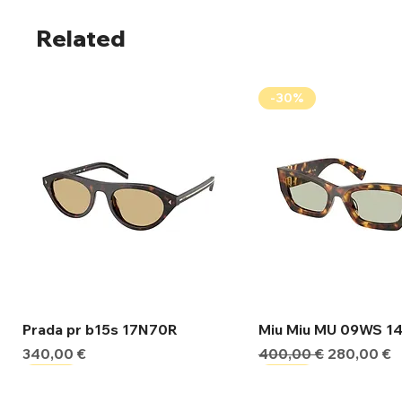
Related
-30%
Γρήγορη προβολή
Γρήγορη προβ
Prada pr b15s 17N70R
Miu Miu MU 09WS 1
Τιμή
Κανονική τιμή
Τιμή Έκπτ
340,00 €
400,00 €
280,00 €
-30%
-30%
-30%
-30%
-30%