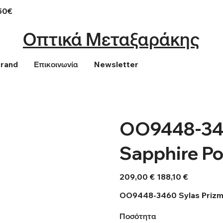
50€
Οπτικά Μεταξαράκης
Brand
Επικοινωνία
Newsletter
OO9448-346
Sapphire Po
Αρχική
Τιμή
209,00 €
188,10 €
τιμή
έκπτωσης
OO9448-3460 Sylas Prizm 
Ποσότητα