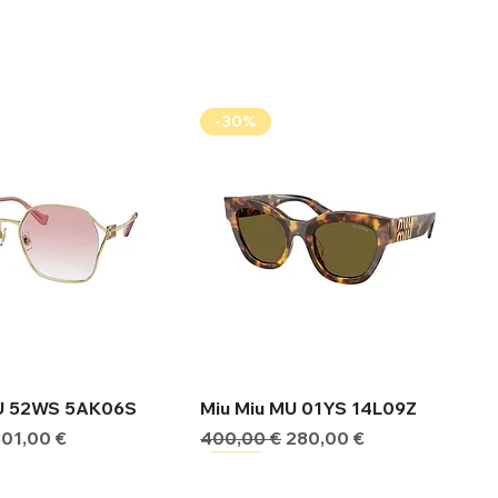
-30%
ήγορη προβολή
Γρήγορη προβολή
MU 52WS 5AK06S
Miu Miu MU 01YS 14L09Z
ιμή
Τιμή Έκπτωσης
Κανονική τιμή
Τιμή Έκπτωσης
301,00 €
400,00 €
280,00 €
-30%
-30%