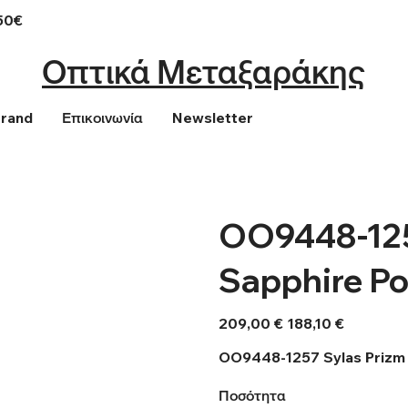
50€
Οπτικά Μεταξαράκης
Brand
Επικοινωνία
Newsletter
OO9448-125
Sapphire Po
Αρχική
Τιμή
209,00 €
188,10 €
τιμή
έκπτωσης
OO9448-1257 Sylas Prizm 
Ποσότητα