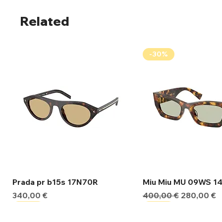
Related
-30%
Γρήγορη προβολή
Γρήγορη προβ
Prada pr b15s 17N70R
Miu Miu MU 09WS 1
Τιμή
Κανονική τιμή
Τιμή Έκπτ
340,00 €
400,00 €
280,00 €
-30%
-30%
-30%
-30%
-30%