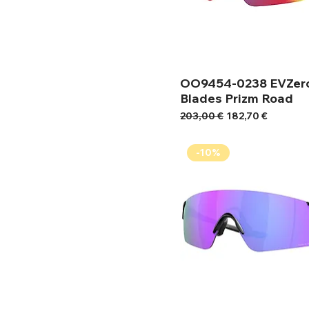
OO9454-0238 EVZer
Blades Prizm Road
Κανονική τιμή
Τιμή Έκπτωσης
203,00 €
182,70 €
-10%