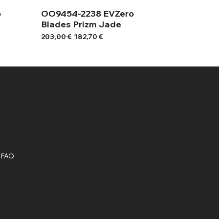
o
OO9454-2238 EVZero
Blades Prizm Jade
Κανονική τιμή
Τιμή Έκπτωσης
203,00 €
182,70 €
Policies
Social
FAQ
Refund Policy
Facebook
Terms & Conditions
Instagram
Cookie Policy
Privacy Policy
Shipping Policy