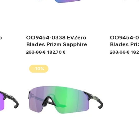
o
OO9454-0338 EVZero
OO9454-0
Blades Prizm Sapphire
Blades Pri
Κανονική τιμή
Τιμή Έκπτωσης
Κανονική τιμή
Τιμ
203,00 €
182,70 €
203,00 €
182
-10%