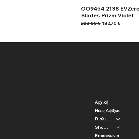
OO9454-2138 EVZer
Blades Prizm Violet
Κανονική τιμή
Τιμή Έκπτωσης
203,00 €
182,70 €
Οπτικά Μεταξαράκης
Διεύθυνση
Menu
Κοντογιάνη 25
Αρχική
Άγιος Νικόλαος
Κρήτη 72100
Νέες Αφίξεις
Γυαλιά Ηλίου
Shop By Brand
Επικοινωνία