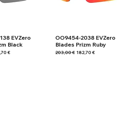
138 EVZero
OO9454-2038 EVZero
zm Black
Blades Prizm Ruby
ή Έκπτωσης
Κανονική τιμή
Τιμή Έκπτωσης
,70 €
203,00 €
182,70 €