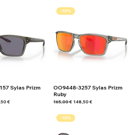
-10%
57 Sylas Prizm
OO9448-3257 Sylas Prizm
Ruby
ή Έκπτωσης
Κανονική τιμή
Τιμή Έκπτωσης
,50 €
165,00 €
148,50 €
-10%