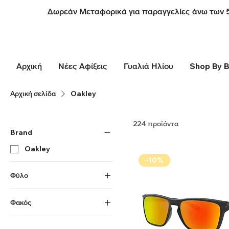
Δωρεάν Μεταφορικά για παραγγελίες άνω των 
Αρχική
Νέες Αφίξεις
Γυαλιά Ηλίου
Shop By 
Αρχική σελίδα
Oakley
224 προϊόντα
Brand
Oakley
-10%
Φύλο
Ανδρικά
Φακός
Polarized