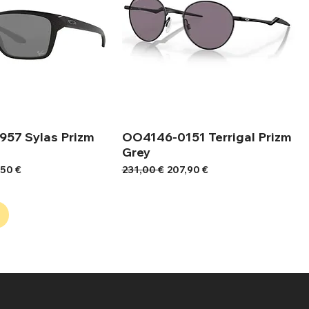
57 Sylas Prizm
OO4146-0151 Terrigal Prizm
Grey
ή Έκπτωσης
Κανονική τιμή
Τιμή Έκπτωσης
,50 €
231,00 €
207,90 €