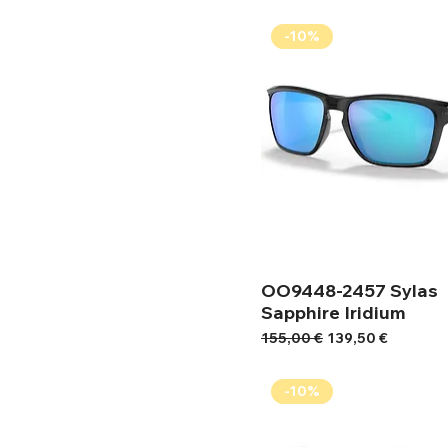
-10%
OO9448-2457 Sylas
Sapphire Iridium
Κανονική τιμή
Τιμή Έκπτωσης
155,00 €
139,50 €
-10%