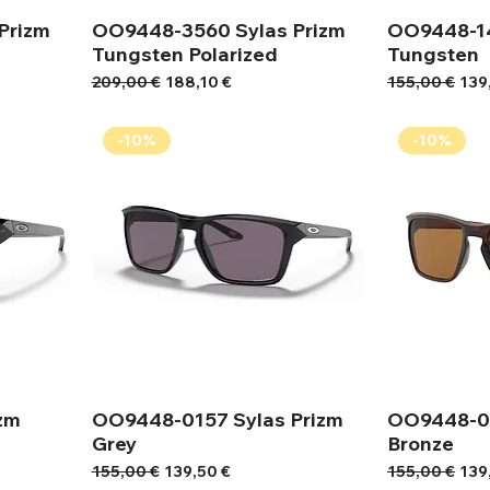
Prizm
OO9448-3560 Sylas Prizm
OO9448-14
Tungsten Polarized
Tungsten
Κανονική τιμή
Τιμή Έκπτωσης
Κανονική τιμή
Τιμ
209,00 €
188,10 €
155,00 €
139
-10%
-10%
zm
OO9448-0157 Sylas Prizm
OO9448-02
Grey
Bronze
Κανονική τιμή
Τιμή Έκπτωσης
Κανονική τιμή
Τιμ
155,00 €
139,50 €
155,00 €
139