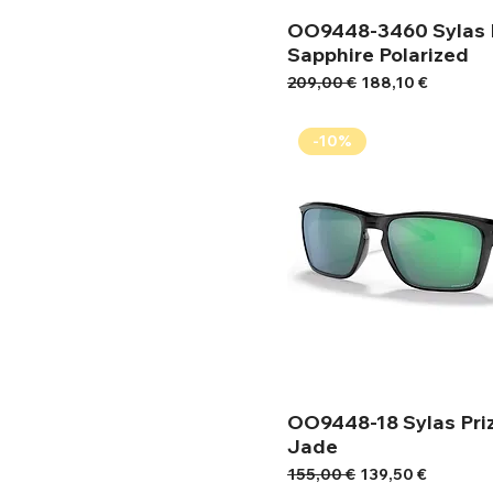
OO9448-3460 Sylas 
Sapphire Polarized
Κανονική τιμή
Τιμή Έκπτωσης
209,00 €
188,10 €
-10%
OO9448-18 Sylas Pri
Jade
Κανονική τιμή
Τιμή Έκπτωσης
155,00 €
139,50 €