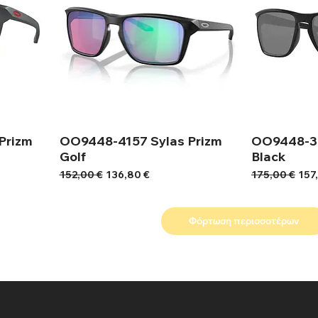
Prizm
OO9448-4157 Sylas Prizm
OO9448-39
Golf
Black
Κανονική τιμή
Τιμή Έκπτωσης
Κανονική τιμή
Τιμ
152,00 €
136,80 €
175,00 €
157
Φόρτωση περισσοτέρων