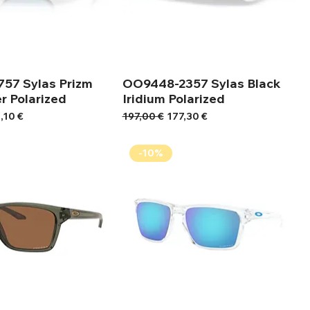
57 Sylas Prizm
OO9448-2357 Sylas Black
r Polarized
Iridium Polarized
ή Έκπτωσης
Κανονική τιμή
Τιμή Έκπτωσης
,10 €
197,00 €
177,30 €
-10%