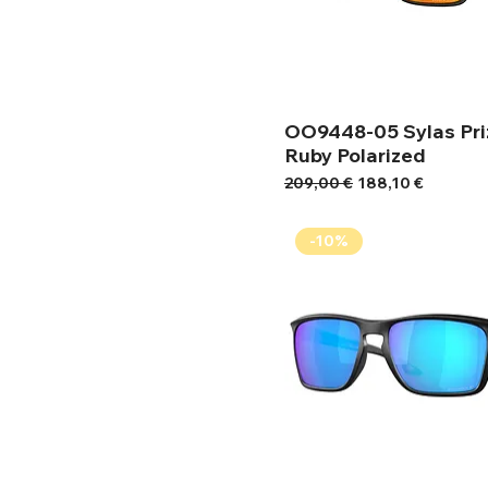
OO9448-05 Sylas Pr
Ruby Polarized
Κανονική τιμή
Τιμή Έκπτωσης
209,00 €
188,10 €
-10%