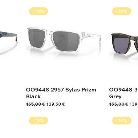
-10%
-10%
OO9448-2957 Sylas Prizm
OO9448-31
Black
Grey
Κανονική τιμή
Τιμή Έκπτωσης
Κανονική τιμή
Τιμ
155,00 €
139,50 €
155,00 €
139
-10%
-10%