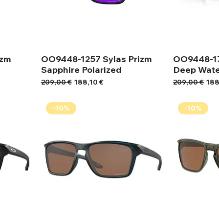
izm
OO9448-1257 Sylas Prizm
OO9448-17
Sapphire Polarized
Deep Wate
Κανονική τιμή
Τιμή Έκπτωσης
Κανονική τιμή
Τιμ
209,00 €
188,10 €
209,00 €
188
-10%
-10%