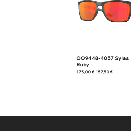
OO9448-4057 Sylas 
Ruby
Κανονική τιμή
Τιμή Έκπτωσης
175,00 €
157,50 €