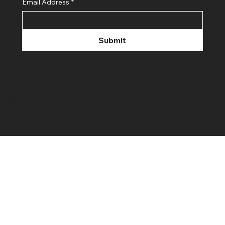
Email Address
*
Submit
© Created by Metaxarakis.