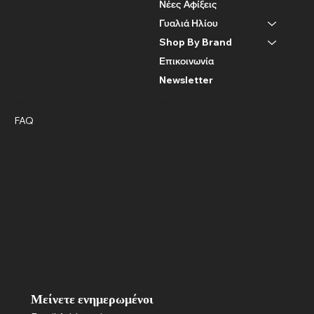
Νέες Αφίξεις
Κρήτη 72100
Γυαλιά Ηλίου
Shop By Brand
Επικοινωνία
Newsletter
Policies
Social
FAQ
Facebook
Terms & Conditions
Instagram
Privacy Policy
Shipping Policy
Refund Policy
Cookie Policy
Μείνετε ενημερωμένοι