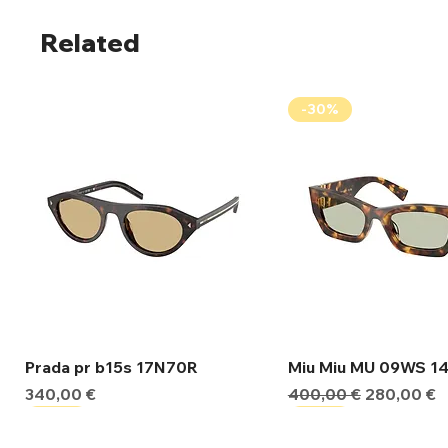
Related
-30%
Γρήγορη προβολή
Γρήγορη προβ
Prada pr b15s 17N70R
Miu Miu MU 09WS 1
Τιμή
Κανονική τιμή
Τιμή Έκπτ
340,00 €
400,00 €
280,00 €
-30%
-30%
-30%
-30%
-30%