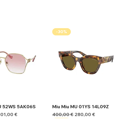
-30%
ήγορη προβολή
Γρήγορη προβολή
MU 52WS 5AK06S
Miu Miu MU 01YS 14L09Z
ιμή
Τιμή Έκπτωσης
Κανονική τιμή
Τιμή Έκπτωσης
301,00 €
400,00 €
280,00 €
-30%
-30%