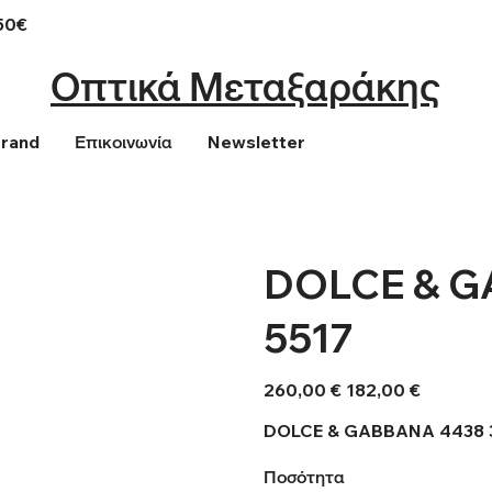
50€
Οπτικά Μεταξαράκης
Brand
Επικοινωνία
Newsletter
DOLCE & G
5517
Αρχική
Τιμή
260,00 €
182,00 €
τιμή
έκπτωσης
DOLCE & GABBANA 4438 3
Ποσότητα