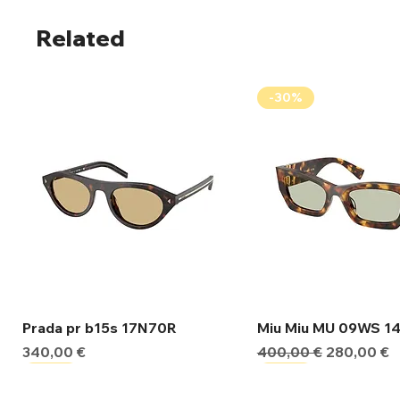
Related
-30%
Γρήγορη προβολή
Γρήγορη προβ
Prada pr b15s 17N70R
Miu Miu MU 09WS 1
Τιμή
Κανονική τιμή
Τιμή Έκπτ
340,00 €
400,00 €
280,00 €
-30%
-30%
-30%
-30%
-30%