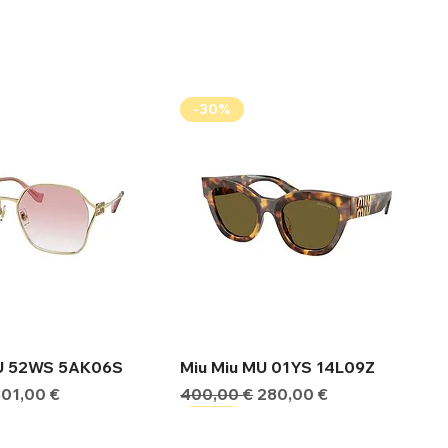
-30%
ήγορη προβολή
Γρήγορη προβολή
MU 52WS 5AK06S
Miu Miu MU 01YS 14L09Z
ιμή
Τιμή Έκπτωσης
Κανονική τιμή
Τιμή Έκπτωσης
301,00 €
400,00 €
280,00 €
-30%
-30%