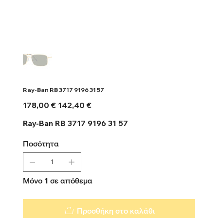
Ray-Ban RB 3717 9196 31 57
Αρχική
Τιμή
178,00 €
142,40 €
τιμή
έκπτωσης
Ray-Ban RB 3717 9196 31 57
Ποσότητα
Μόνο 1 σε απόθεμα
Προσθήκη στο καλάθι