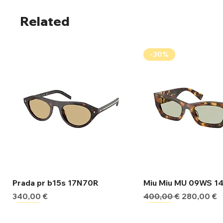
Related
-30%
Γρήγορη προβολή
Γρήγορη προβ
Prada pr b15s 17N70R
Miu Miu MU 09WS 1
Τιμή
Κανονική τιμή
Τιμή Έκπτ
340,00 €
400,00 €
280,00 €
-30%
-30%
-30%
-30%
-30%