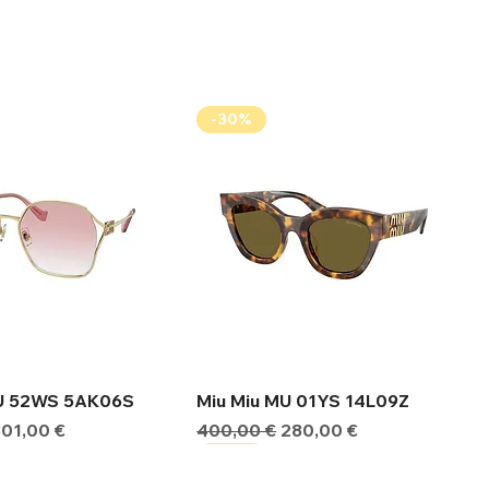
-30%
ήγορη προβολή
Γρήγορη προβολή
MU 52WS 5AK06S
Miu Miu MU 01YS 14L09Z
ιμή
Τιμή Έκπτωσης
Κανονική τιμή
Τιμή Έκπτωσης
301,00 €
400,00 €
280,00 €
-30%
-30%