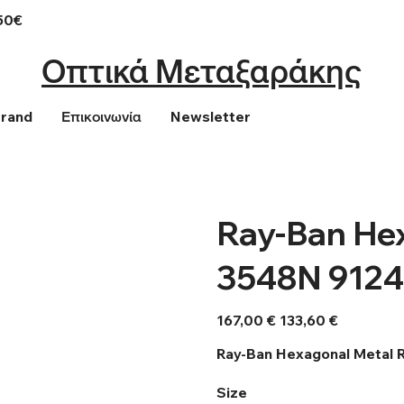
50€
Οπτικά Μεταξαράκης
Brand
Επικοινωνία
Newsletter
Ray-Ban He
3548N 9124
Αρχική
Τιμή
167,00 €
133,60 €
τιμή
έκπτωσης
Ray-Ban Hexagonal Metal
Size