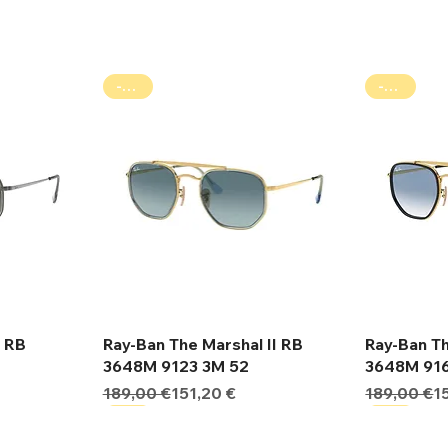
-20%
-20%
ολή
Γρήγορη προβολή
Γρ
l RB
Ray-Ban The Marshal II RB
Ray-Ban Th
3648M 9123 3M 52
3648M 916
Κανονική τιμή
Τιμή Έκπτωσης
Κανονική τ
Τιμή Έκπτ
189,00 €
151,20 €
189,00 €
1
-20%
-20%
-20%
-20%