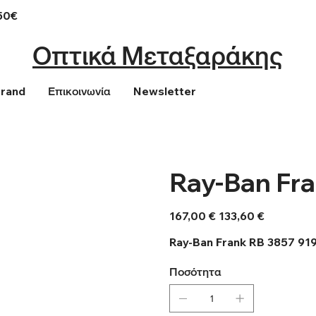
50€
Οπτικά Μεταξαράκης
Brand
Επικοινωνία
Newsletter
Ray-Ban Fra
Αρχική
Τιμή
167,00 €
133,60 €
τιμή
έκπτωσης
Ray-Ban Frank RB 3857 91
Ποσότητα