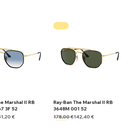
-20%
ήγορη προβολή
Γρήγορη προβολή
e Marshal II RB
Ray-Ban The Marshal II RB
7 3F 52
3648M 001 52
ιμή
ωσης
Κανονική τιμή
Τιμή Έκπτωσης
51,20 €
178,00 €
142,40 €
-20%
-20%