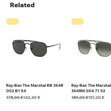
Related
-20%
-20%
Γρήγορη προβολή
Γρήγορη προβ
Ray-Ban The Marshal RB 3648
Ray-Ban The Marsha
002 B1 54
3648M 004 71 52
Κανονική τιμή
Τιμή Έκπτωσης
Κανονική τιμή
Τιμή Έκπτωσης
178,00 €
142,40 €
189,00 €
151,20 €
-20%
-20%
-20%
-20%
-20%