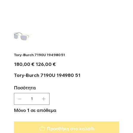
Tory-Burch 7190U 194980 51
Αρχική
Τιμή
180,00 €
126,00 €
τιμή
έκπτωσης
Tory-Burch 7190U 194980 51
Ποσότητα
Μόνο 1 σε απόθεμα
Προσθήκη στο καλάθι