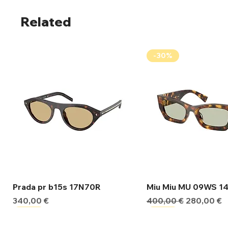
Related
-30%
Γρήγορη προβολή
Γρήγορη προβ
Prada pr b15s 17N70R
Miu Miu MU 09WS 1
Τιμή
Κανονική τιμή
Τιμή Έκπτ
340,00 €
400,00 €
280,00 €
-30%
-30%
-30%
-30%
-30%