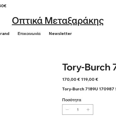
50€
Οπτικά Μεταξαράκης
Brand
Επικοινωνία
Newsletter
Tory-Burch 
Αρχική
Τιμή
170,00 €
119,00 €
τιμή
έκπτωσης
Tory-Burch 7189U 170987
Ποσότητα