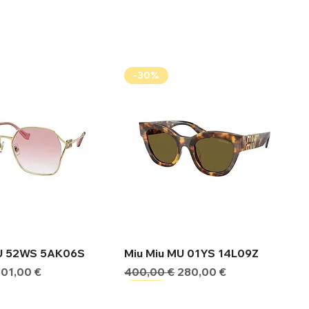
-30%
ήγορη προβολή
Γρήγορη προβολή
MU 52WS 5AK06S
Miu Miu MU 01YS 14L09Z
ιμή
Τιμή Έκπτωσης
Κανονική τιμή
Τιμή Έκπτωσης
301,00 €
400,00 €
280,00 €
-30%
-30%