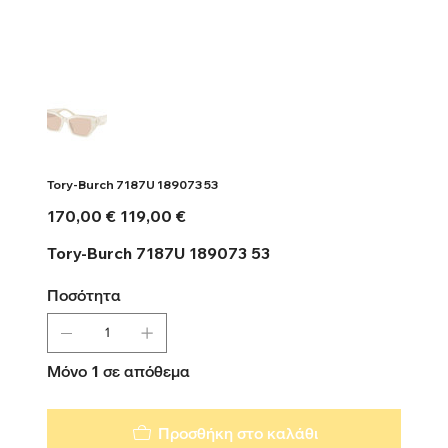
Tory-Burch 7187U 189073 53
Αρχική
Τιμή
170,00 €
119,00 €
τιμή
έκπτωσης
Tory-Burch 7187U 189073 53
Ποσότητα
Μόνο 1 σε απόθεμα
Προσθήκη στο καλάθι