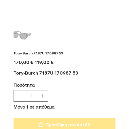
Tory-Burch 7187U 170987 53
Αρχική
Τιμή
170,00 €
119,00 €
τιμή
έκπτωσης
Tory-Burch 7187U 170987 53
Ποσότητα
Μόνο 1 σε απόθεμα
Προσθήκη στο καλάθι