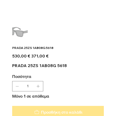
PRADA 25ZS 1AB08G 5618
Αρχική
Τιμή
530,00 €
371,00 €
τιμή
έκπτωσης
PRADA 25ZS 1AB08G 5618
Ποσότητα
Μόνο 1 σε απόθεμα
Προσθήκη στο καλάθι