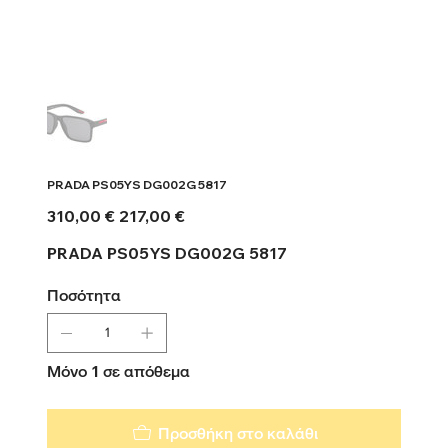
PRADA PS05YS DG002G 5817
Αρχική
Τιμή
310,00 €
217,00 €
τιμή
έκπτωσης
PRADA PS05YS DG002G 5817
Ποσότητα
Μόνο 1 σε απόθεμα
Προσθήκη στο καλάθι