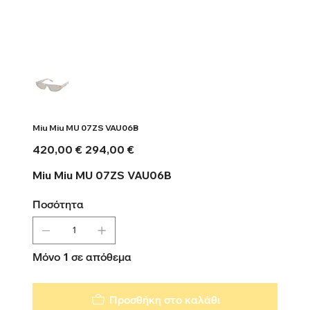
Miu Miu MU 07ZS VAU06B
Αρχική
Τιμή
420,00 €
294,00 €
τιμή
έκπτωσης
Miu Miu MU 07ZS VAU06B
Ποσότητα
Μόνο 1 σε απόθεμα
Προσθήκη στο καλάθι