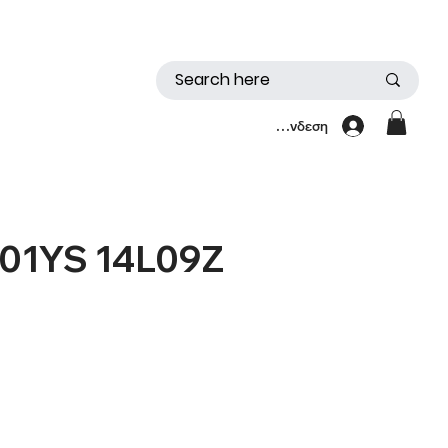
Σύνδεση
 01YS 14L09Z