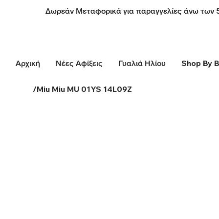
Δωρεάν Μεταφορικά για παραγγελίες άνω των 
Αρχική
Νέες Αφίξεις
Γυαλιά Ηλίου
Shop By 
/
Miu Miu MU 01YS 14L09Z