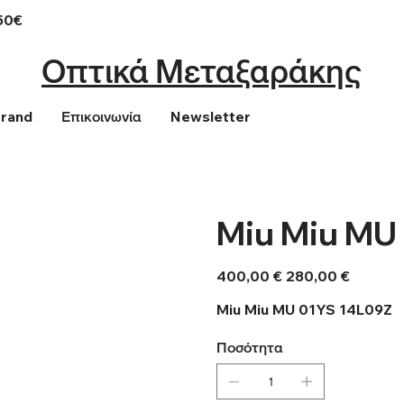
50€
Οπτικά Μεταξαράκης
Brand
Επικοινωνία
Newsletter
Miu Miu MU
Αρχική
Τιμή
400,00 €
280,00 €
τιμή
έκπτωσης
Miu Miu MU 01YS 14L09Z
Ποσότητα