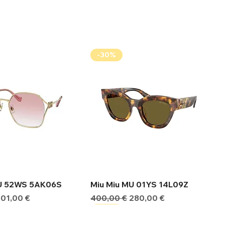
-30%
ήγορη προβολή
Γρήγορη προβολή
MU 52WS 5AK06S
Miu Miu MU 01YS 14L09Z
ιμή
Τιμή Έκπτωσης
Κανονική τιμή
Τιμή Έκπτωσης
301,00 €
400,00 €
280,00 €
-30%
-30%