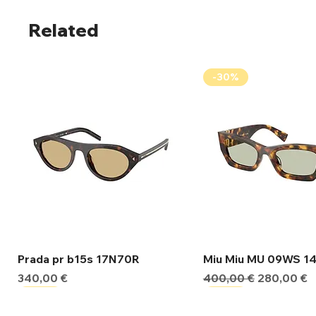
Related
-30%
Γρήγορη προβολή
Γρήγορη προβ
Prada pr b15s 17N70R
Miu Miu MU 09WS 1
Τιμή
Κανονική τιμή
Τιμή Έκπτ
340,00 €
400,00 €
280,00 €
-30%
-30%
-30%
-30%
-30%