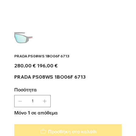
PRADA PS08WS 1BO06F 6713
Αρχική
Τιμή
280,00 €
196,00 €
τιμή
έκπτωσης
PRADA PS08WS 1BO06F 6713
Ποσότητα
Μόνο 1 σε απόθεμα
Προσθήκη στο καλάθι