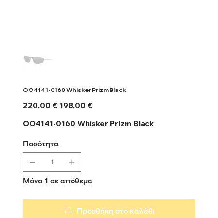
OO4141-0160 Whisker Prizm Black
Αρχική
Τιμή
220,00 €
198,00 €
τιμή
έκπτωσης
OO4141-0160 Whisker Prizm Black
Ποσότητα
Μόνο 1 σε απόθεμα
Προσθήκη στο καλάθι