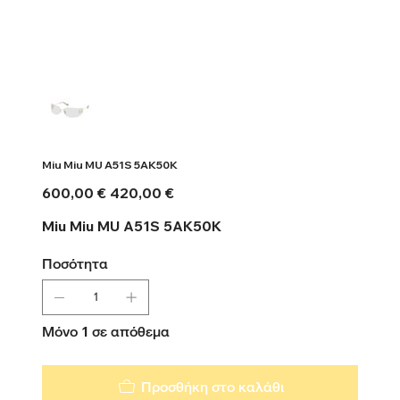
Miu Miu MU A51S 5AK50K
Αρχική
Τιμή
600,00 €
420,00 €
τιμή
έκπτωσης
Miu Miu MU A51S 5AK50K
Ποσότητα
Μόνο 1 σε απόθεμα
Προσθήκη στο καλάθι