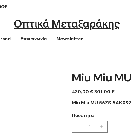
50€
Οπτικά Μεταξαράκης
Brand
Επικοινωνία
Newsletter
Miu Miu MU
Αρχική
Τιμή
430,00 €
301,00 €
τιμή
έκπτωσης
Miu Miu MU 56ZS 5AK09Z
Ποσότητα