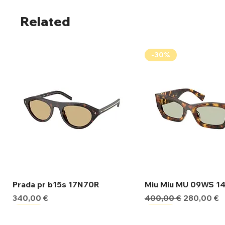
Related
-30%
Γρήγορη προβολή
Γρήγορη προβ
Prada pr b15s 17N70R
Miu Miu MU 09WS 1
Τιμή
Κανονική τιμή
Τιμή Έκπτ
340,00 €
400,00 €
280,00 €
-30%
-30%
-30%
-30%
-30%