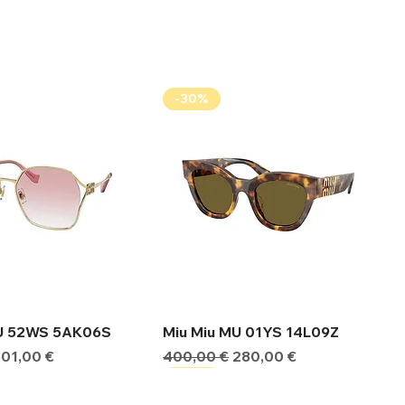
-30%
ήγορη προβολή
Γρήγορη προβολή
MU 52WS 5AK06S
Miu Miu MU 01YS 14L09Z
ιμή
Τιμή Έκπτωσης
Κανονική τιμή
Τιμή Έκπτωσης
301,00 €
400,00 €
280,00 €
-30%
-30%