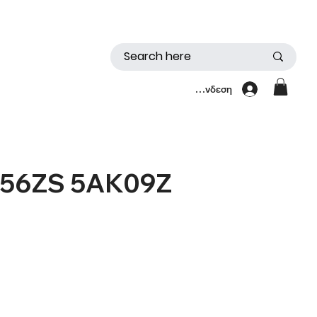
Σύνδεση
 56ZS 5AK09Z