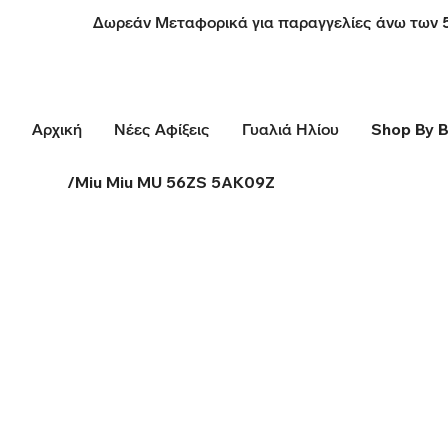
Δωρεάν Μεταφορικά για παραγγελίες άνω των 
Αρχική
Νέες Αφίξεις
Γυαλιά Ηλίου
Shop By 
/
Miu Miu MU 56ZS 5AK09Z