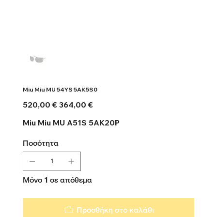
Miu Miu MU 54YS 5AK5S0
Αρχική
Τιμή
520,00 €
364,00 €
τιμή
έκπτωσης
Miu Miu MU A51S 5AK20P
Ποσότητα
Μόνο 1 σε απόθεμα
Προσθήκη στο καλάθι