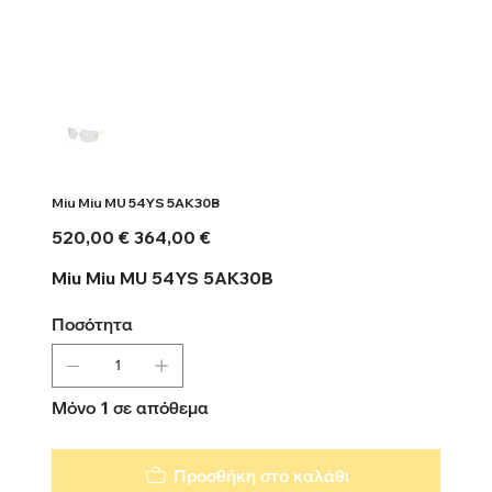
Miu Miu MU 54YS 5AK30B
Αρχική
Τιμή
520,00 €
364,00 €
τιμή
έκπτωσης
Miu Miu MU 54YS 5AK30B
Ποσότητα
Μόνο 1 σε απόθεμα
Προσθήκη στο καλάθι