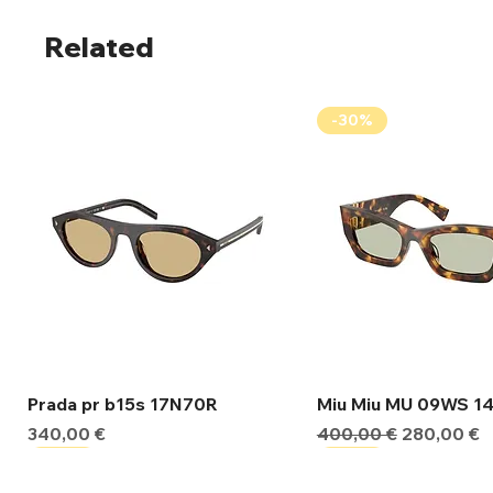
Related
-30%
Γρήγορη προβολή
Γρήγορη προβ
Prada pr b15s 17N70R
Miu Miu MU 09WS 1
Τιμή
Κανονική τιμή
Τιμή Έκπτ
340,00 €
400,00 €
280,00 €
-30%
-30%
-30%
-30%
-30%