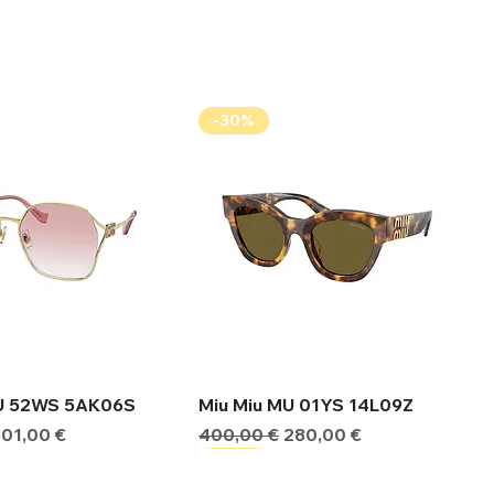
-30%
ήγορη προβολή
Γρήγορη προβολή
MU 52WS 5AK06S
Miu Miu MU 01YS 14L09Z
ιμή
Τιμή Έκπτωσης
Κανονική τιμή
Τιμή Έκπτωσης
301,00 €
400,00 €
280,00 €
-30%
-30%