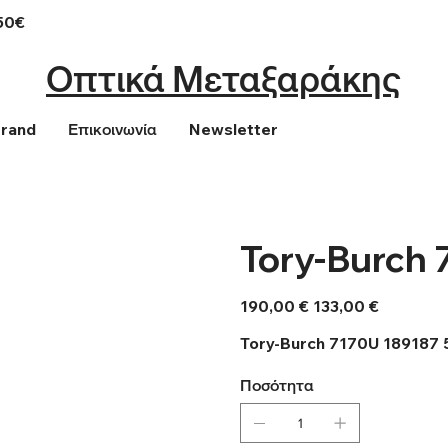
50€
Οπτικά Μεταξαράκης
Brand
Επικοινωνία
Newsletter
Tory-Burch 
Αρχική
Τιμή
190,00 €
133,00 €
τιμή
έκπτωσης
Tory-Burch 7170U 189187 
Ποσότητα