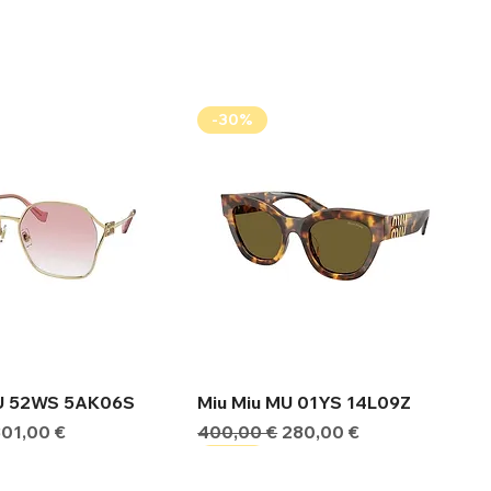
-30%
ήγορη προβολή
Γρήγορη προβολή
MU 52WS 5AK06S
Miu Miu MU 01YS 14L09Z
ιμή
Τιμή Έκπτωσης
Κανονική τιμή
Τιμή Έκπτωσης
301,00 €
400,00 €
280,00 €
-30%
-30%