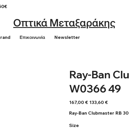
50€
Οπτικά Μεταξαράκης
Brand
Επικοινωνία
Newsletter
Ray-Ban Cl
W0366 49
Αρχική
Τιμή
167,00 €
133,60 €
τιμή
έκπτωσης
Ray-Ban Clubmaster RB 3
Size