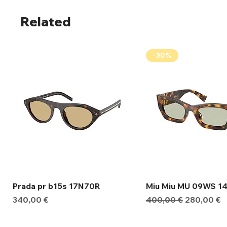
Related
-30%
Γρήγορη προβολή
Γρήγορη προβ
Prada pr b15s 17N70R
Miu Miu MU 09WS 1
Τιμή
Κανονική τιμή
Τιμή Έκπτ
340,00 €
400,00 €
280,00 €
-30%
-30%
-30%
-30%
-30%