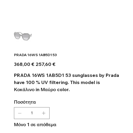
PRADA 16WS 1AB5D1 53
Αρχική
Τιμή
368,00 €
257,60 €
τιμή
έκπτωσης
PRADA 16WS 1AB5D1 53 sunglasses by Prada
have 100 % UV filtering. This model is
Κοκάλινο in Μαύρο color.
Ποσότητα
Μόνο 1 σε απόθεμα