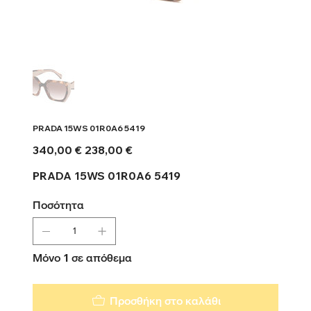
PRADA 15WS 01R0A6 5419
Αρχική
Τιμή
340,00 €
238,00 €
τιμή
έκπτωσης
PRADA 15WS 01R0A6 5419
Ποσότητα
Μόνο 1 σε απόθεμα
Προσθήκη στο καλάθι