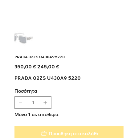
PRADA 02ZS U430A9 5220
Αρχική
Τιμή
350,00 €
245,00 €
τιμή
έκπτωσης
PRADA 02ZS U430A9 5220
Ποσότητα
Μόνο 1 σε απόθεμα
Προσθήκη στο καλάθι