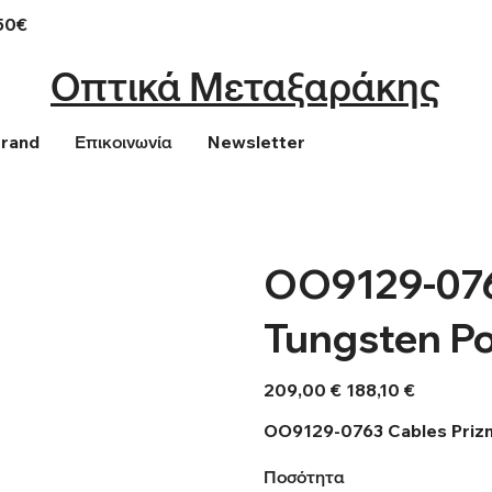
50€
Οπτικά Μεταξαράκης
Brand
Επικοινωνία
Newsletter
OO9129-076
Tungsten Po
Αρχική
Τιμή
209,00 €
188,10 €
τιμή
έκπτωσης
OO9129-0763 Cables Prizm
Ποσότητα