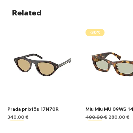
Related
-30%
Γρήγορη προβολή
Γρήγορη προβ
Prada pr b15s 17N70R
Miu Miu MU 09WS 1
Τιμή
Κανονική τιμή
Τιμή Έκπτ
340,00 €
400,00 €
280,00 €
-30%
-30%
-30%
-30%
-30%