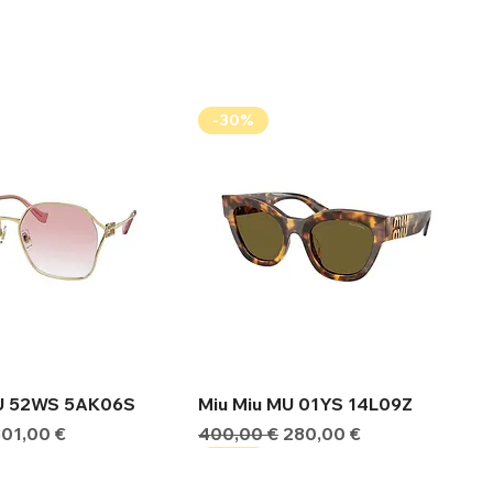
-30%
ήγορη προβολή
Γρήγορη προβολή
MU 52WS 5AK06S
Miu Miu MU 01YS 14L09Z
ιμή
Τιμή Έκπτωσης
Κανονική τιμή
Τιμή Έκπτωσης
301,00 €
400,00 €
280,00 €
-30%
-30%