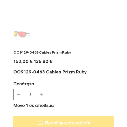
OO9129-0463 Cables Prizm Ruby
Αρχική
Τιμή
152,00 €
136,80 €
τιμή
έκπτωσης
OO9129-0463 Cables Prizm Ruby
Ποσότητα
Μόνο 1 σε απόθεμα
Προσθήκη στο καλάθι