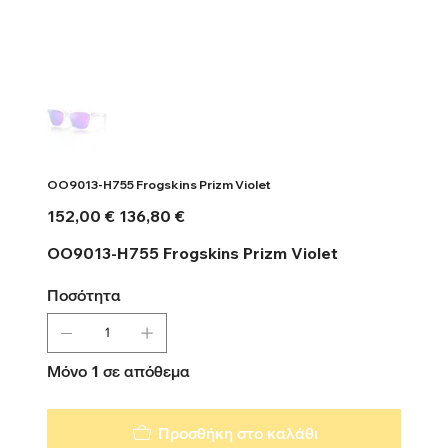
OO9013-H755 Frogskins Prizm Violet
Αρχική
Τιμή
152,00 €
136,80 €
τιμή
έκπτωσης
OO9013-H755 Frogskins Prizm Violet
Ποσότητα
Μόνο 1 σε απόθεμα
Προσθήκη στο καλάθι