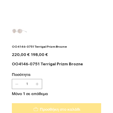
OO4146-0751 Terrigal Prizm Brozne
Αρχική
Τιμή
220,00 €
198,00 €
τιμή
έκπτωσης
OO4146-0751 Terrigal Prizm Brozne
Ποσότητα
Μόνο 1 σε απόθεμα
Προσθήκη στο καλάθι