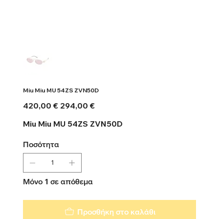
Miu Miu MU 54ZS ZVN50D
Αρχική
Τιμή
420,00 €
294,00 €
τιμή
έκπτωσης
Miu Miu MU 54ZS ZVN50D
Ποσότητα
Μόνο 1 σε απόθεμα
Προσθήκη στο καλάθι