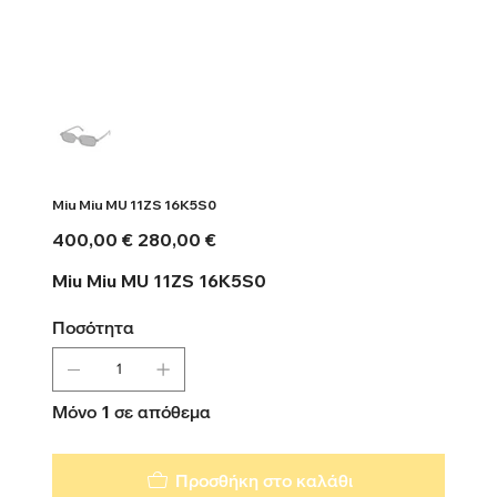
Miu Miu MU 11ZS 16K5S0
Αρχική
Τιμή
400,00 €
280,00 €
τιμή
έκπτωσης
Miu Miu MU 11ZS 16K5S0
Ποσότητα
Μόνο 1 σε απόθεμα
Προσθήκη στο καλάθι