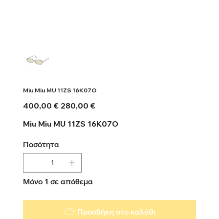
Miu Miu MU 11ZS 16K07O
Αρχική
Τιμή
400,00 €
280,00 €
τιμή
έκπτωσης
Miu Miu MU 11ZS 16K07O
Ποσότητα
Μόνο 1 σε απόθεμα
Προσθήκη στο καλάθι