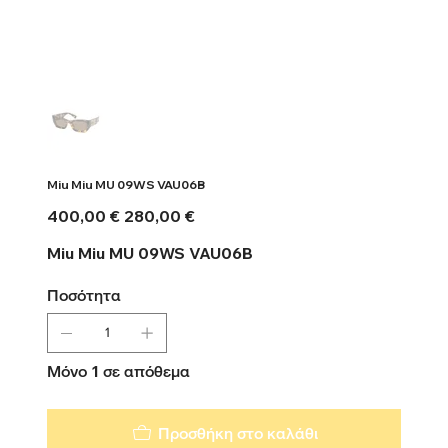
Miu Miu MU 09WS VAU06B
Αρχική
Τιμή
400,00 €
280,00 €
τιμή
έκπτωσης
Miu Miu MU 09WS VAU06B
Ποσότητα
Μόνο 1 σε απόθεμα
Προσθήκη στο καλάθι