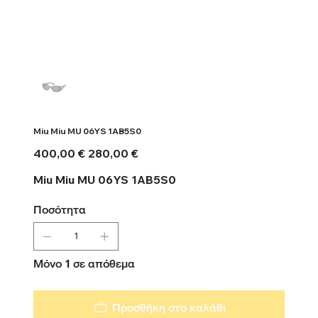
Miu Miu MU 06YS 1AB5S0
Αρχική
Τιμή
400,00 €
280,00 €
τιμή
έκπτωσης
Miu Miu MU 06YS 1AB5S0
Ποσότητα
Μόνο 1 σε απόθεμα
Προσθήκη στο καλάθι