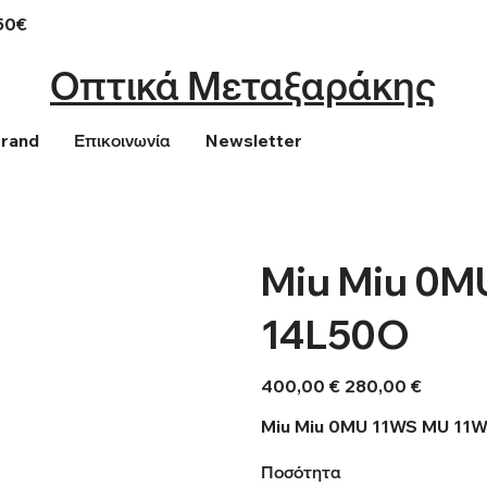
50€
Οπτικά Μεταξαράκης
Brand
Επικοινωνία
Newsletter
Miu Miu 0M
14L50O
Αρχική
Τιμή
400,00 €
280,00 €
τιμή
έκπτωσης
Miu Miu 0MU 11WS MU 11
Ποσότητα