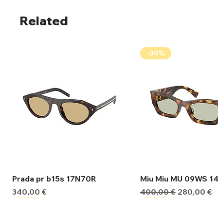
Related
-30%
Γρήγορη προβολή
Γρήγορη προβ
Prada pr b15s 17N70R
Miu Miu MU 09WS 1
Τιμή
Κανονική τιμή
Τιμή Έκπτ
340,00 €
400,00 €
280,00 €
-30%
-30%
-30%
-30%
-30%