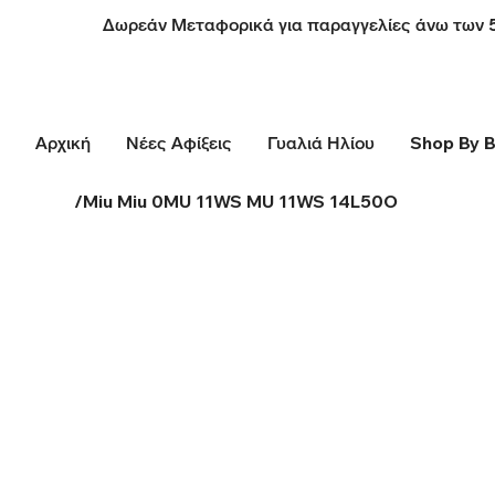
Δωρεάν Μεταφορικά για παραγγελίες άνω των 
Αρχική
Νέες Αφίξεις
Γυαλιά Ηλίου
Shop By 
/
Miu Miu 0MU 11WS MU 11WS 14L50O