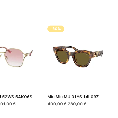
-30%
ήγορη προβολή
Γρήγορη προβολή
MU 52WS 5AK06S
Miu Miu MU 01YS 14L09Z
ιμή
Τιμή Έκπτωσης
Κανονική τιμή
Τιμή Έκπτωσης
301,00 €
400,00 €
280,00 €
-30%
-30%