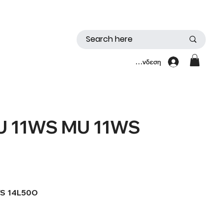
Σύνδεση
U 11WS MU 11WS
WS 14L50O