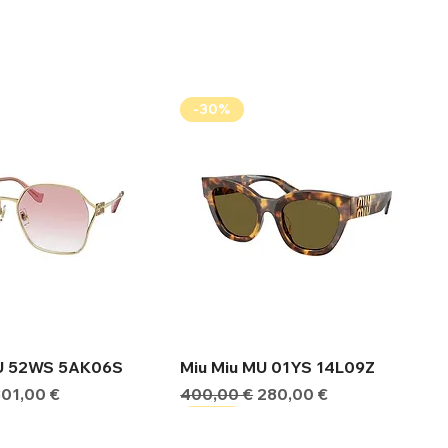
-30%
ήγορη προβολή
Γρήγορη προβολή
MU 52WS 5AK06S
Miu Miu MU 01YS 14L09Z
ιμή
Τιμή Έκπτωσης
Κανονική τιμή
Τιμή Έκπτωσης
301,00 €
400,00 €
280,00 €
-30%
-30%