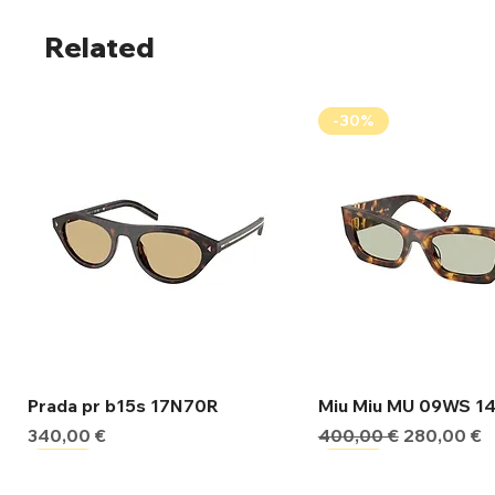
Related
-30%
Γρήγορη προβολή
Γρήγορη προβ
Prada pr b15s 17N70R
Miu Miu MU 09WS 1
Τιμή
Κανονική τιμή
Τιμή Έκπτ
340,00 €
400,00 €
280,00 €
-30%
-30%
-30%
-30%
-30%