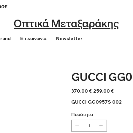
50€
Οπτικά Μεταξαράκης
Brand
Επικοινωνία
Newsletter
GUCCI GG0
Αρχική
Τιμή
370,00 €
259,00 €
τιμή
έκπτωσης
GUCCI GG0957S 002
Ποσότητα