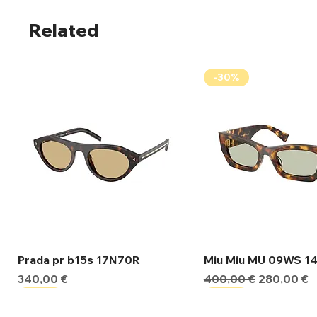
Related
-30%
Γρήγορη προβολή
Γρήγορη προβ
Prada pr b15s 17N70R
Miu Miu MU 09WS 1
Τιμή
Κανονική τιμή
Τιμή Έκπτ
340,00 €
400,00 €
280,00 €
-30%
-30%
-30%
-30%
-30%