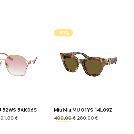
-30%
ήγορη προβολή
Γρήγορη προβολή
MU 52WS 5AK06S
Miu Miu MU 01YS 14L09Z
ιμή
Τιμή Έκπτωσης
Κανονική τιμή
Τιμή Έκπτωσης
301,00 €
400,00 €
280,00 €
-30%
-30%