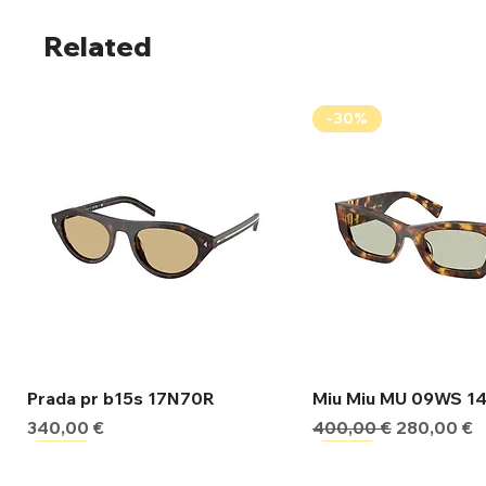
Related
-30%
Γρήγορη προβολή
Γρήγορη προβ
Prada pr b15s 17N70R
Miu Miu MU 09WS 1
Τιμή
Κανονική τιμή
Τιμή Έκπτ
340,00 €
400,00 €
280,00 €
-30%
-30%
-30%
-30%
-30%