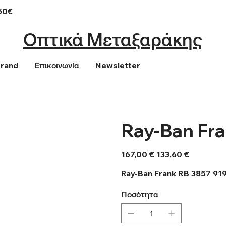
50€
Οπτικά Μεταξαράκης
Brand
Επικοινωνία
Newsletter
Ray-Ban Fra
Αρχική
Τιμή
167,00 €
133,60 €
τιμή
έκπτωσης
Ray-Ban Frank RB 3857 91
Ποσότητα