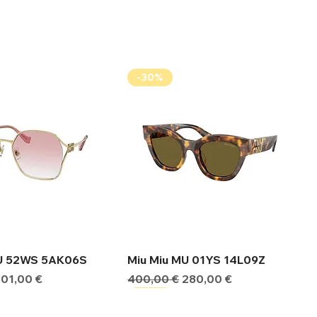
-30%
ήγορη προβολή
Γρήγορη προβολή
MU 52WS 5AK06S
Miu Miu MU 01YS 14L09Z
ιμή
Τιμή Έκπτωσης
Κανονική τιμή
Τιμή Έκπτωσης
301,00 €
400,00 €
280,00 €
-30%
-30%